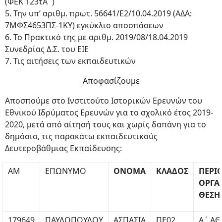
(ΦΕΚ 123τΑ΄)
5. Την υπ’ αριθμ. πρωτ. 56641/Ε2/10.04.2019 (ΑΔΑ:
7ΜΦΣ4653ΠΣ-1ΚΥ) εγκύκλιο αποσπάσεων
6. Το Πρακτικό της με αριθμ. 2019/08/18.04.2019
Συνεδρίας Δ.Σ. του ΕΙΕ
7. Τις αιτήσεις των εκπαιδευτικών
Αποφασίζουμε
Αποσπούμε στο Ινστιτούτο Ιστορικών Ερευνών του
Εθνικού Ιδρύματος Ερευνών για το σχολικό έτος 2019-
2020, μετά από αίτησή τους και χωρίς δαπάνη για το
δημόσιο, τις παρακάτω εκπαιδευτικούς
Δευτεροβάθμιας Εκπαίδευσης:
ΑΜ
ΕΠΩΝΥΜΟ
ΟΝΟΜΑ
ΚΛΑΔΟΣ
ΠΕΡΙ
ΟΡΓΑ
ΘΕΣΗ
179649
ΠΑΥΛΟΠΟΥΛΟΥ
ΑΣΠΑΣΙΑ
ΠΕ02
Α΄ Α