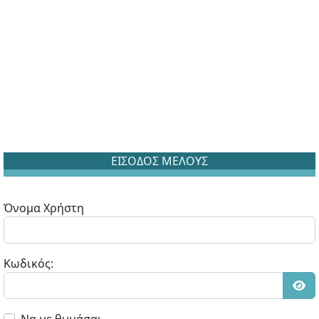
ΕΙΣΟΔΟΣ ΜΕΛΟΥΣ
Όνομα Χρήστη
Κωδικός:
Εμφ
Να με θυμάσαι