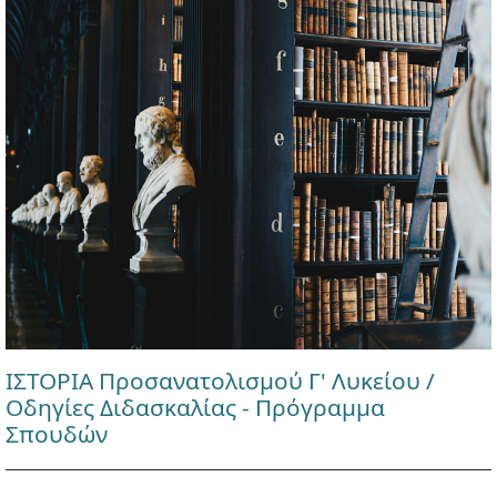
ΙΣΤΟΡΙΑ Προσανατολισμού Γ' Λυκείου /
Οδηγίες Διδασκαλίας - Πρόγραμμα
Σπουδών