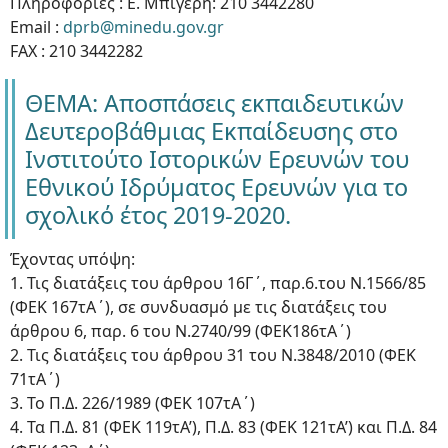
Πληροφορίες : Ε. Μπιγέρη: 210 3442280
Email :
dprb@minedu.gov.gr
FAX : 210 3442282
ΘΕΜΑ: Αποσπάσεις εκπαιδευτικών
Δευτεροβάθμιας Εκπαίδευσης στο
Ινστιτούτο Ιστορικών Ερευνών του
Εθνικού Ιδρύματος Ερευνών για το
σχολικό έτος 2019-2020.
Έχοντας υπόψη:
1. Τις διατάξεις του άρθρου 16Γ΄, παρ.6.του Ν.1566/85
(ΦΕΚ 167τΑ΄), σε συνδυασμό με τις διατάξεις του
άρθρου 6, παρ. 6 του Ν.2740/99 (ΦΕΚ186τΑ΄)
2. Τις διατάξεις του άρθρου 31 του Ν.3848/2010 (ΦΕΚ
71τΑ΄)
3. Το Π.Δ. 226/1989 (ΦΕΚ 107τΑ΄)
4. Τα Π.Δ. 81 (ΦΕΚ 119τΑ’), Π.Δ. 83 (ΦΕΚ 121τΑ’) και Π.Δ. 84