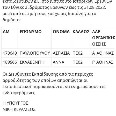
εκπαιδευτικών Δ.Ε. στο Ινστιτούτο Ιστορικών Ερευνών
του Εθνικού Ιδρύματος Ερευνών έως τις 31.08.2022,
μετά από αίτησή τους και χωρίς δαπάνη για το
δημόσιο:
ΑΜ
ΕΠΩΝΥΜΟ
ΟΝΟΜΑ
ΚΛΑΔΟΣ
ΔΔΕ
ΟΡΓΑΝΙΚΗ
ΘΕΣΗΣ
179649
ΠΑΥΛΟΠΟΥΛΟΥ
ΑΣΠΑΣΙΑ
ΠΕ02
Α' ΑΘΗΝΑΣ
189565
ΣΚΛΑΒΕΝΙΤΗ
ΑΝΝΑ
ΠΕ02
Γ' ΑΘΗΝΑΣ
Οι Διευθυντές Εκπαίδευσης από τις περιοχές
αρμοδιότητας των οποίων αποσπώνται οι
εκπαιδευτικοί παρακαλούνται να ενημερώσουν τις
ενδιαφερόμενες.
H ΥΠΟΥΡΓΟΣ
ΝΙΚΗ ΚΕΡΑΜΕΩΣ