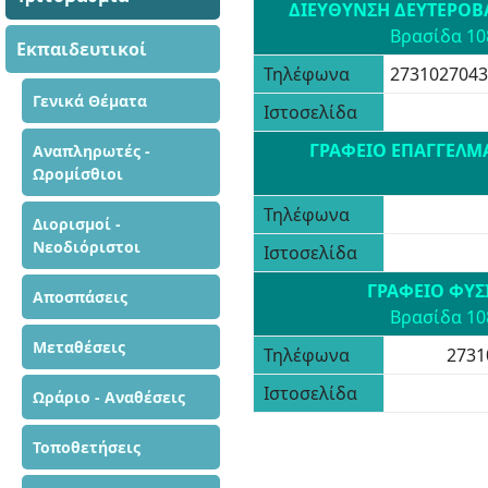
ΔΙΕΥΘΥΝΣΗ ΔΕΥΤΕΡΟΒ
Βρασίδα 108
Εκπαιδευτικοί
Τηλέφωνα
2731027043
Γενικά Θέματα
Ιστοσελίδα
ΓΡΑΦΕΙΟ ΕΠΑΓΓΕΛΜ
Αναπληρωτές -
Ωρομίσθιοι
Τηλέφωνα
Διορισμοί -
Νεοδιόριστοι
Ιστοσελίδα
ΓΡΑΦΕΙΟ ΦΥΣ
Αποσπάσεις
Βρασίδα 108
Μεταθέσεις
Τηλέφωνα
2731
Ιστοσελίδα
Ωράριο - Αναθέσεις
Τοποθετήσεις