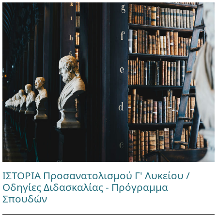
ΙΣΤΟΡΙΑ Προσανατολισμού Γ' Λυκείου /
Οδηγίες Διδασκαλίας - Πρόγραμμα
Σπουδών