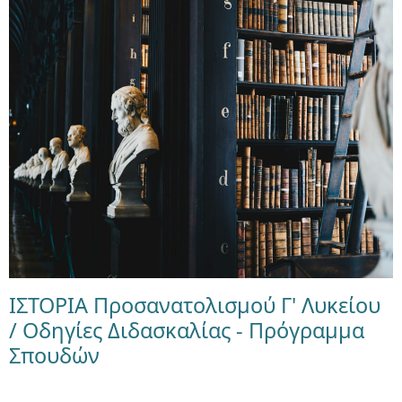
ΙΣΤΟΡΙΑ Προσανατολισμού Γ' Λυκείου
/ Οδηγίες Διδασκαλίας - Πρόγραμμα
Σπουδών