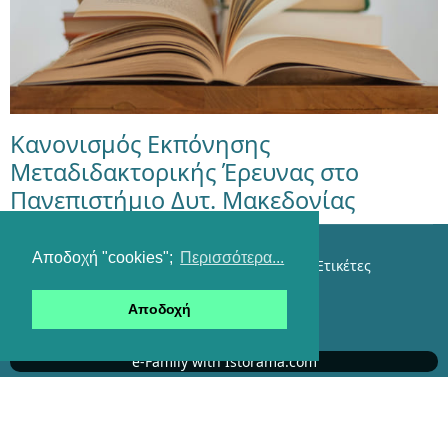
Κανονισμός Εκπόνησης
Μεταδιδακτορικής Έρευνας στο
Πανεπιστήμιο Δυτ. Μακεδονίας
Αποδοχή "cookies";
Περισσότερα...
Επικοινωνία
Όροι χρήσης
Αναζήτηση
Ετικέτες
Είσοδος
Αποδοχή
RSS feeds
e-Family with Istorama.com
Αυτήν τη στιγμή επισκέπτονται τον ιστότοπό μας
316 επισκέπτες και κανένα μέλος