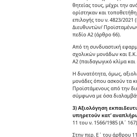
θητείας τους, μέχρι την α
ορίστηκαν και τοποθετήθη
επιλογής του ν. 4823/2021
Διευθυντών/ Προϊσταμένων
πεδίο Α2 (άρθρο 66).
Από τη συνδυαστική εφαρμ
σχολικών μονάδων και Ε.Κ.
Α2 (παιδαγωγικό κλίμα και
Η δυνατότητα, όμως, αξιολ
μονάδες όπου ασκούν τα κ
Προϊστάμενους από την δια
σύμφωνα με όσα διαλαμβάν
3) Αξιολόγηση εκπαιδευτι
υπηρετούν κατ’ αναπλήρ
11 του ν. 1566/1985 (Α΄ 167
Στην περ. Ε΄ του άρθρου 11 