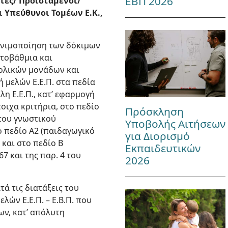
ΕΒΠ 2026
ντές/ Προϊστάμενοι/
 Υπεύθυνοι Τομέων Ε.Κ.,
 μονιμοποίηση των δόκιμων
ωτοβάθμια και
χολικών μονάδων και
ή μελών Ε.Ε.Π. στα πεδία
λη Ε.Ε.Π., κατ’ εφαρμογή
τοιχα κριτήρια, στο πεδίο
Πρόσκληση
 του γνωστικού
Υποβολής Αιτήσεων
ο πεδίο Α2 (παιδαγωγικό
για Διορισμό
και στο πεδίο Β
Εκπαιδευτικών
7 και της παρ. 4 του
2026
τά τις διατάξεις του
λών Ε.Ε.Π. – Ε.Β.Π. που
ν, κατ’ απόλυτη