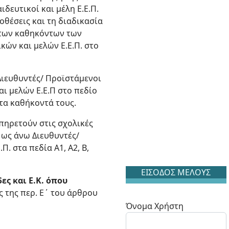
δευτικοί και μέλη Ε.Ε.Π.
θέσεις και τη διαδικασία
ύ των καθηκόντων των
ών και μελών Ε.Ε.Π. στο
Διευθυντές/ Προϊστάμενοι
ι μελών Ε.Ε.Π στο πεδίο
 τα καθήκοντά τους.
υπηρετούν στις σχολικές
 ως άνω Διευθυντές/
. στα πεδία Α1, Α2, Β,
ΕΙΣΟΔΟΣ ΜΕΛΟΥΣ
ες και Ε.Κ. όπου
ς της περ. Ε΄ του άρθρου
Όνομα Χρήστη
: