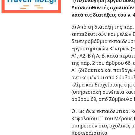
1) Αξιολόγηση έργου δόκ
Υποδιευθυντές σχολικών 
κατά τις διατάξεις του ν. 
α) Από τη διάταξη της παρ.
εκπαιδευτικών και μελών Ε
δευτεροβάθμια εκπαίδευση 
Εργαστηριακών Κέντρων (Ε.
Α1, Α2, Β ή Α, Β, κατά περ
της παρ. 2 του άρθρου 66, 
Α1 (διδακτικό και παιδαγωγ
αντικειμένου) από Σύμβουλ
κλίμα και διαχείρισης της
(υπηρεσιακή συνέπεια και ε
άρθρου 69, από Σύμβουλο 
Οι ως άνω εκπαιδευτικοί κ
Κεφαλαίου Γ΄ του Μέρους Γ΄
υπηρετούν στις σχολικές 
προτεραιότητα.