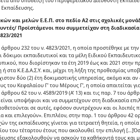
μετά από υπόδειξη του Περιφερειακού Διευθυντή Εκπαίδε
 Εκπαίδευσης.
κών και μελών Ε.Ε.Π. στο πεδίο Α2 στις σχολικές μονάδ
υντές/ Προϊστάμενοι που συμμετείχαν στη διαδικασία
4823/2021
 άρθρου 232 του ν. 4823/2021, η οποία προστέθηκε με την
. οι δόκιμοι εκπαιδευτικοί και τα μέλη Ειδικού Εκπαιδευτ
πικού, που διορίστηκαν τα έτη 2019 έως και 2021 στην 
ή στα Κ.Ε.Δ.Α.Σ.Υ. και, μέχρι τη λήξη της προθεσμίας υ
στον δύο (2) έτη δοκιμαστικής υπηρεσίας, ακόμα και αν
υς του Κεφαλαίου Γ’ του Μέρους Γ’, η οποία απαιτείται γ
άρθρου 62 του ν. 4589/2019 (Α’ 13) και τις παρ. 7 του άρθ
είναι υποψήφιοι και να συμμετέχουν στη διαδικασία επιλ
ποθετούνται σε αυτές, εφόσον συντρέχουν και οι λοιπές
α και επιλεγούν». Επιπλέον, στην παρ. 1 του άρθρου 42 ορ
ών της εκπαίδευσης γίνεται για τετραετή θητεία, η οποία
υλίου του τέταρτου έτους που ακολουθεί την επιλογή […]Ό
δευσης εξακολουθούν να ασκούν τα καθήκοντά τους και μ