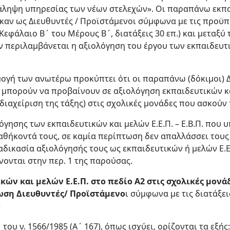
νάληψη υπηρεσίας των νέων στελεχών». Οι παραπάνω εκπαι
καν ως Διευθυντές / Προϊστάμενοι σύμφωνα με τις προϋπο
 (Κεφάλαιο Β΄ του Μέρους Β΄, διατάξεις 30 επ.) και μεταξ
 περιλαμβάνεται η αξιολόγηση του έργου των εκπαιδευτικ
ογή των ανωτέρω προκύπτει ότι οι παραπάνω (δόκιμοι) 
 μπορούν να προβαίνουν σε αξιολόγηση εκπαιδευτικών κα
 διαχείριση της τάξης) στις σχολικές μονάδες που ασκούν
όγησης των εκπαιδευτικών και μελών Ε.Ε.Π. – Ε.Β.Π. που 
αθήκοντά τους, σε καμία περίπτωση δεν απαλλάσσει τους
δικασία αξιολόγησής τους ως εκπαιδευτικών ή μελών Ε.Ε.Π
ονται στην περ. 1 της παρούσας.
κών και μελών Ε.Ε.Π. στο πεδίο Α2 στις σχολικές μονάδ
ωση Διευθυντές/ Προϊστάμενο
ι σύμφωνα με τις διατάξει
)
του ν. 1566/1985 (Α΄ 167), όπως ισχύει, ορίζονται τα εξής