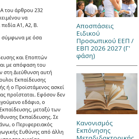
5Α του άρθρου 232
κειμένου να
Αποσπάσεις
πεδία Α1, Α2, Β.
Ειδικού
Β, σύμφωνα με όσα
Προσωπικού ΕΕΠ /
ΕΒΠ 2026 2027 (Γ'
φάση)
ίδευσης και Εποπτών
ται με απόφαση του
ν στη Διεύθυνση αυτή
βουλοι Εκπαίδευσης
ής ή ο Προϊστάμενος ασκεί
ίας προΐσταται. Εφόσον δεν
γούμενο εδάφιο, ο
 Εκπαίδευσης, μεταξύ των
θυνσης Εκπαίδευσης. Σε
Κανονισμός
πάνω, ο Περιφερειακός
Εκπόνησης
αγωγικής Ευθύνης από άλλη
Μεταδιδακτορικής