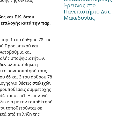
υσης της οικείας
Έρευνας στο
Πανεπιστήμιο Δυτ.
Μακεδονίας
ες και Ε.Κ. όπου
 επιλογής κατά την παρ.
 παρ. 1 του άρθρου 78 του
ικού Προσωπικού και
πρωτοβάθμια και
ποβολής υποψηφιοτήτων,
 δεν υλοποιήθηκε η
ια τη μονιμοποίησή τους
ρου 66 και 3 του άρθρου 78
ογής για θέσεις στελεχών
 προϋποθέσεις συμμετοχής
ίζεται ότι «1. Η επιλογή
 ξεκινά με την τοποθέτησή
σοι τοποθετούνται σε
ετά από τη λήξη της