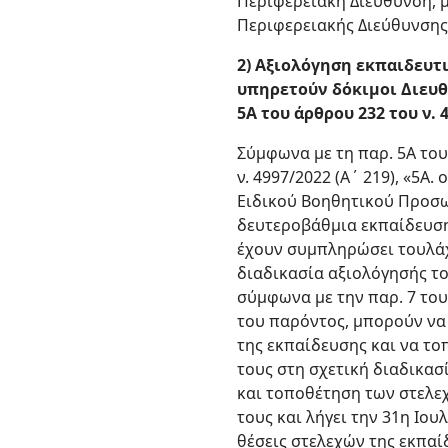
Περιφερειακή Διεύθυνση, 
Περιφερειακής Διεύθυνσης
2) Αξιολόγηση εκπαιδευτι
υπηρετούν δόκιμοι Διευθ
5Α του άρθρου 232 του ν. 
Σύμφωνα με τη παρ. 5Α του
ν. 4997/2022 (Α΄ 219), «5Α
Ειδικού Βοηθητικού Προσω
δευτεροβάθμια εκπαίδευση 
έχουν συμπληρώσει τουλάχι
διαδικασία αξιολόγησής το
σύμφωνα με την παρ. 7 του 
του παρόντος, μπορούν να 
της εκπαίδευσης και να το
τους στη σχετική διαδικασί
και τοποθέτηση των στελεχ
τους και λήγει την 31η Ιο
θέσεις στελεχών της εκπαί