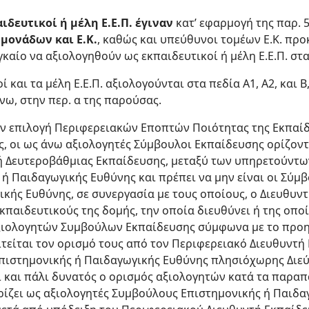
ιδευτικοί ή μέλη Ε.Ε.Π. έγιναν
κατ’ εφαρμογή της παρ. 
μονάδων και Ε.Κ.
, καθώς και υπεύθυνοι τομέων Ε.Κ. προ
αίο να αξιολογηθούν ως εκπαιδευτικοί ή μέλη Ε.Ε.Π. στα 
και τα μέλη Ε.Ε.Π. αξιολογούνται στα πεδία Α1, Α2, και 
ω, στην περ. α της παρούσας.
 την επιλογή Περιφερειακών Εποπτών Ποιότητας της Εκπα
ς, οι ως άνω αξιολογητές Σύμβουλοι Εκπαίδευσης ορίζον
 Δευτεροβάθμιας Εκπαίδευσης, μεταξύ των υπηρετούντω
ή Παιδαγωγικής Ευθύνης και πρέπει να μην είναι οι Σύμ
κής Ευθύνης, σε συνεργασία με τους οποίους, ο Διευθυντ
εκπαιδευτικούς της δομής, την οποία διευθύνει ή της οπο
αξιολογητών Συμβούλων Εκπαίδευσης σύμφωνα με το προη
τείται τον ορισμό τους από τον Περιφερειακό Διευθυντή
ιστημονικής ή Παιδαγωγικής Ευθύνης πλησιόχωρης Διεύ
ι και πάλι δυνατός ο ορισμός αξιολογητών κατά τα παρα
ρίζει ως αξιολογητές Συμβούλους Επιστημονικής ή Παιδ