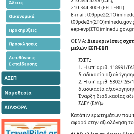
210 344 3248 (Δ.Ε.),
Άδειες
210 344 3003 (ΕΕΠ-ΕΒΠ)
E-mail: t09ppe2(ΣΤΟ)minedu.
Οικονομικά
t09pde2n(ΣΤΟ)minedu.gov.gr
eep-evp(ΣΤΟ)minedu.gov.gr
Προκηρύξεις
ΘΕΜΑ:
Διευκρινίσεις σχε
Προσκλήσεις
μελών ΕΕΠ-ΕΒΠ
Διευθύνσεις
ΣΧΕΤ.:
Εκπαίδευσης
1. Η υπ’ αριθ. 118991/
διαδικασία αξιολόγηση
ΑΣΕΠ
2. Η υπ’ αριθ. 5302/ΓΔ5
διαδικασία αξιολόγησης
Νομοθεσία
Έναρξη διαδικασίας αξι
ΣΔΕΥ (ΕΔΥ)»
ΔΙΑΦΟΡΑ
Κατόπιν ερωτημάτων που τ
αφορά στην αξιολόγηση του