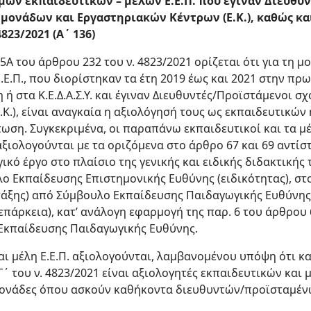
ιμων εκπαιδευτικών – μελών Ε.Ε.Π. που έγιναν Διευθυ
μονάδων και Εργαστηριακών Κέντρων (Ε.Κ.), καθώς και
4823/2021 (Α΄ 136)
 5Α του άρθρου 232 του ν. 4823/2021 ορίζεται ότι για τη
.Ε.Π., που διορίστηκαν τα έτη 2019 έως και 2021 στην πρ
ή στα Κ.Ε.Δ.Α.Σ.Υ. και έγιναν Διευθυντές/Προϊστάμενοι σ
Κ.), είναι αναγκαία η αξιολόγησή τους ως εκπαιδευτικών 
ίπτωση. Συγκεκριμένα, οι παραπάνω εκπαιδευτικοί και τα μέ
αξιολογούνται με τα οριζόμενα στο άρθρο 67 και 69 αντίσ
ικό έργο στο πλαίσιο της γενικής και ειδικής διδακτικής
ο Εκπαίδευσης Επιστημονικής Ευθύνης (ειδικότητας), στ
 τάξης) από Σύμβουλο Εκπαίδευσης Παιδαγωγικής Ευθύνης 
πάρκεια), κατ’ ανάλογη εφαρμογή της παρ. 6 του άρθρου 6
Εκπαίδευσης Παιδαγωγικής Ευθύνης.
αι μέλη Ε.Ε.Π. αξιολογούνται, λαμβανομένου υπόψη ότι κα
 του ν. 4823/2021 είναι αξιολογητές εκπαιδευτικών και με
μονάδες όπου ασκούν καθήκοντα διευθυντών/προϊσταμένω