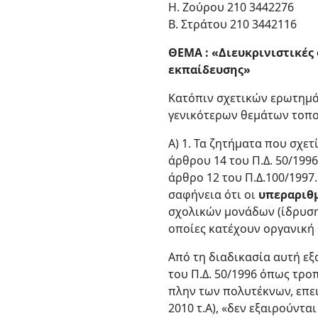
Η. Ζούρου 210 3442276
Β. Στράτου 210 3442116
ΘΕΜΑ : «Διευκρινιστικές
εκπαίδευσης»
Κατόπιν σχετικών ερωτημά
γενικότερων θεμάτων τοποθ
Α) 1. Τα ζητήματα που σχετ
άρθρου 14 του Π.Δ. 50/199
άρθρο 12 του Π.Δ.100/1997.
σαφήνεια ότι οι
υπεραριθ
σχολικών μονάδων (ίδρυση,
οποίες κατέχουν οργανική 
Από τη διαδικασία αυτή εξα
του Π.Δ. 50/1996 όπως τρο
πλην των πολυτέκνων, επειδ
2010 τ.Α), «δεν εξαιρούντα