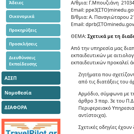
Α/θμια: Γ.Μπουζιάνη 2103
Άδειες
Email: ppe3(ΣΤΟ)minedu.go
Οικονομικά
Β/θμια: Α. Παναγιώταρου 
Email: dprb(ΣΤΟminedu.gov
Προκηρύξεις
ΘΕΜΑ:
Σχετικά με τη δια
Προσκλήσεις
Από την υπηρεσία μας δια
εκπαιδευτικών με αιτιολογ
Διευθύνσεις
εκπαιδευτικών προκαλεί ά
Εκπαίδευσης
Zητήματα που σχετίζοντ
ΑΣΕΠ
από τις διατάξεις του ά
Νομοθεσία
Αρμόδιο, σύμφωνα με τη
άρθρο 3 παρ. 3ε του Π.Δ.
ΔΙΑΦΟΡΑ
Περιφερειακό Υπηρεσιακ
αντίστοιχα).
Σχετικές οδηγίες έχουν 