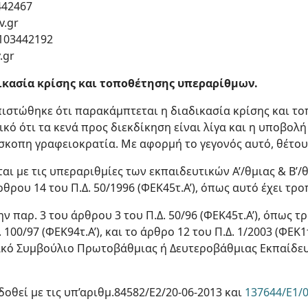
442467
v.gr
2103442192
.gr
δικασία κρίσης και τοποθέτησης υπεραρίθμων.
πιστώθηκε ότι παρακάμπτεται η διαδικασία κρίσης και 
ικό ότι τα κενά προς διεκδίκηση είναι λίγα και η υποβολ
σκοπη γραφειοκρατία. Με αφορμή το γεγονός αυτό, θέτου
αι με τις υπεραριθμίες των εκπαιδευτικών Α’/θμιας & Β’/
ρθρου 14 του Π.Δ. 50/1996 (ΦΕΚ45τ.Α’), όπως αυτό έχει τρο
ν παρ. 3 του άρθρου 3 του Π.Δ. 50/96 (ΦΕΚ45τ.Α’), όπως 
 100/97 (ΦΕΚ94τ.Α’), και το άρθρο 12 του Π.Δ. 1/2003 (ΦΕΚ1τ.
ό Συμβούλιο Πρωτοβάθμιας ή Δευτεροβάθμιας Εκπαίδευσης 
δοθεί με τις υπ’αριθμ.84582/Ε2/20-06-2013 και
137644/Ε1/0