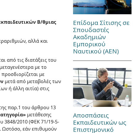
Επίδομα Σίτισης σε
 εκπαιδευτικών Β/θμιας
Σπουδαστές
Ακαδημιών
ραριθμιών, αλλά και
Εμπορικού
Ναυτικού (ΑΕΝ)
αι από τις διατάξεις του
μεταγενέστερα με το
, προσδιορίζεται με
υν
μετά από μεταβολές των
ν ή άλλη αιτία) στις
 της παρ.1 του άρθρου 13
Αποσπάσεις
κατηγορία»
μετάθεσης
Εκπαιδευτικών ως
υ 3848/2010 (ΦΕΚ 71/19-5-
Επιστημονικό
». Ωστόσο, εάν επιθυμούν