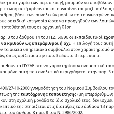
ειδική κατηγορία των περ. α και γ), μπορούν να υποβάλουν
ρίπτωση αυτή κρίνονται και συγκρίνονται μαζί με όλους 
άριθμοι, βάσει των συνολικών μορίων που συγκεντρώνουν
τους σε ειδική κατηγορία ώστε να προηγηθούν των λοιπώ
 τοποθέτησή τους σε οργανική θέση.
ρ. 3 του άρθρου 14 του Π.Δ. 50/96 οι εκπαιδευτικοί
έχου
 να κριθούν ως υπεράριθμοι ή όχι.
Η επιλογή τους αυτή 
ν τα οικεία υπηρεσιακά συμβούλια στον χαρακτηρισμό 
 όπως ορίζεται στην παρ. 3 εδάφιο β περ.ι και ιι.
λουθούν τα ΠΥΣΔΕ στο να χαρακτηρίσουν ονομαστικά του
 και μόνο αυτή που αναλυτικά περιγράφεται στην παρ. 3 τ
. 2490/27-10-2000 γνωμοδότηση του Νομικού Συμβούλου το
ίπτωση της
ταυτόχρονης τοποθέτησης
(μη υπεράριθμων)
αν στη σχολική μονάδα το ίδιο σχολικό έτος, δεν ισχύει
επτικό της στηρίζεται στις διατάξεις του άρθρου 13 παρ.
εις του άρθρου 8 παρ. 8 του Ν. 2986/2002.