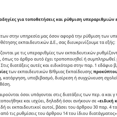
 οδηγίες για τοποθετήσεις και ρύθμιση υπεραριθμιών
των στην υπηρεσία μας όσον αφορά την ρύθμιση των υπε
έτησης εκπαιδευτικών Δ.Ε., σας διευκρινίζουμε τα εξής:
ίζονται με τις υπεραριθμίες των εκπαιδευτικών ρυθμίζοντ
6, όπως το άρθρο αυτό έχει τροποποιηθεί ή συμπληρωθεί 
 Στις διατάξεις αυτές και ειδικότερα στην παρ. 1 εδάφιο β
μίες
των εκπαιδευτικών Β/θμιας Εκπαίδευσης
προκύπτο
 κατάργηση, υποβιβασμό, διαίρεση ή συγχώνευση σχολείω
θέση.
ιρούνται όσοι υπάγονται στις διατάξεις των περ. α και γ
ποποιήθηκε και ισχύει, δηλαδή όσοι ανήκουν σε «
ειδική 
ή οι εκπαιδευτικοί αυτοί, βάσει του άρθρου 30 παρ. 4 το
ι από τις ρυθμίσεις του άρθρου 14 του ίδιου διατάγματος