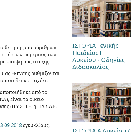
ΙΣΤΟΡΙΑ Γενικής
τοποθέτησης υπεράριθμων
Παιδείας Γ΄
ή αιτήσεων εκ μέρους των
Λυκείου - Οδηγίες
με υπόψη σας τα εξής:
Διδασκαλίας
θμιας Εκπ/σης ρυθμίζονται
ποποιηθεί και ισχύει.
τροποποιήθηκε από το
Α’), είναι το οικείο
(Π.Υ.Σ.Π.Ε. ή Π.Υ.Σ.Δ.Ε.
3-09-2018
εγκυκλίους.
ΙΣΤΟΡΙΑ Α Λυκείου /