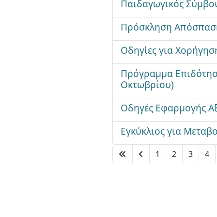
Παιδαγωγικός Σύμβου
Πρόσκληση Απόσπαση
Οδηγίες για Χορήγησ
Πρόγραμμα Επιδότηση
Οκτωβρίου)
Οδηγές Εφαρμογής Αξ
Εγκύκλιος για Μεταβ
1
2
3
4