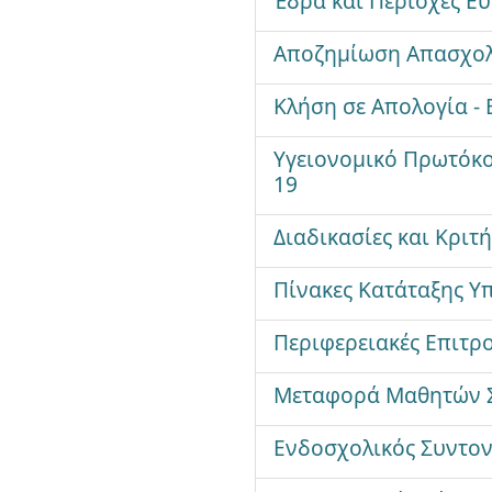
Έδρα και Περιοχές Ε
Αποζημίωση Απασχολο
Κλήση σε Απολογία -
Υγειονομικό Πρωτόκο
19
Διαδικασίες και Κρι
Πίνακες Κατάταξης Υ
Περιφερειακές Επιτρ
Μεταφορά Μαθητών Σ
Ενδοσχολικός Συντον