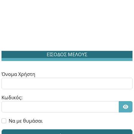
ΕΙΣΟΔΟΣ ΜΕΛΟΥΣ
Όνομα Χρήστη
Κωδικός:
Εμφ
Να με θυμάσαι