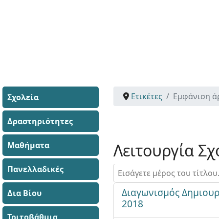
Ετικέτες
Εμφάνιση ά
Σχολεία
Δραστηριότητες
Μαθήματα
Λειτουργία Σχ
Πανελλαδικές
Εισάγετε μέρος του τίτλου.
Διαγωνισμός Δημιουρ
Δια Βίου
2018
Τριτοβάθμια