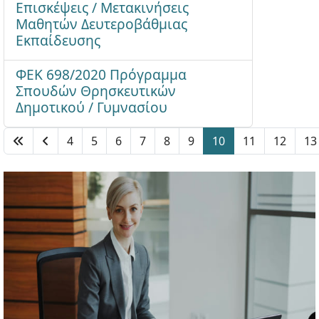
Επισκέψεις / Μετακινήσεις
Μαθητών Δευτεροβάθμιας
Εκπαίδευσης
ΦΕΚ 698/2020 Πρόγραμμα
Σπουδών Θρησκευτικών
Δημοτικού / Γυμνασίου
4
5
6
7
8
9
10
11
12
13
Σελίδα 10 από 13