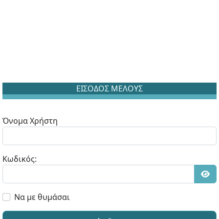
ΕΙΣΟΔΟΣ ΜΕΛΟΥΣ
Όνομα Χρήστη
Κωδικός:
Εμφ
Να με θυμάσαι