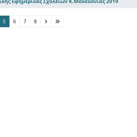
ικής Εφημερίδας Σχολείων Κ.Μακεδονίας 2019
5
6
7
8