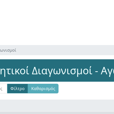
γωνισμοί
τικοί Διαγωνισμοί - Α
Φίλτρο
Καθαρισμός