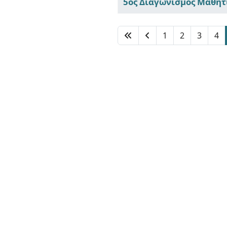
5ος Διαγωνισμός Μαθητ
1
2
3
4