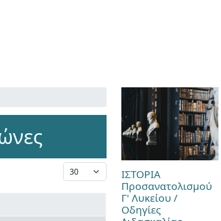
γώνες
Εμφάνιση #
ΙΣΤΟΡΙΑ
Προσανατολισμού
Γ' Λυκείου /
Οδηγίες